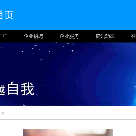
网首页
推广
企业招聘
企业服务
资讯动态
在
ion