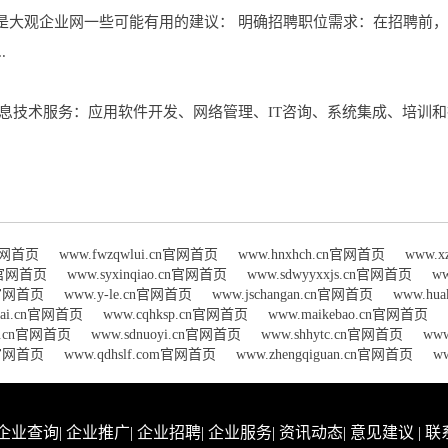
是大观企业网一些可能有用的建议： 明确招聘职位需求：在招聘前
.
息技术服务：应用软件开发、网络管理、IT咨询、系统集成、培训和
n官网首页
www.fwzqwlui.cn官网首页
www.hnxhch.cn官网首页
www.x
cn官网首页
www.syxinqiao.cn官网首页
www.sdwyyxxjs.cn官网首页
ww
cn官网首页
www.y-le.cn官网首页
www.jschangan.cn官网首页
www.hu
ngtai.cn官网首页
www.cqhksp.cn官网首页
www.maikebao.cn官网首页
ng.cn官网首页
www.sdnuoyi.cn官网首页
www.shhytc.cn官网首页
ww
cn官网首页
www.qdhslf.com官网首页
www.zhengqiguan.cn官网首页
w
企业查询
|
企业推广
|
企业招聘
|
企业服务
|
资讯动态
|
意见建议
|
联