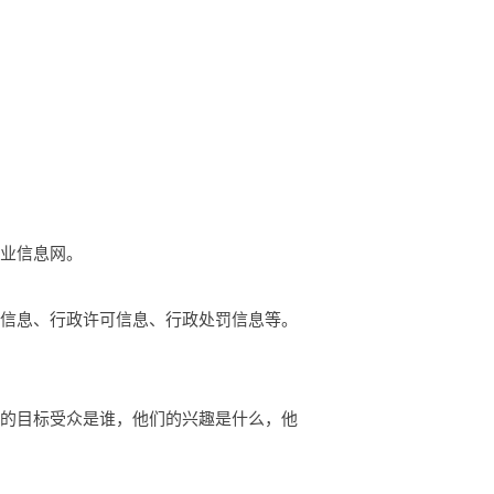
企业信息网。
础信息、行政许可信息、行政处罚信息等。
你的目标受众是谁，他们的兴趣是什么，他